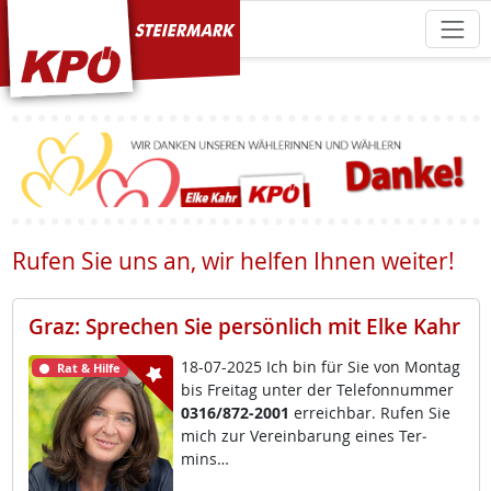
KPÖ Steiermark
Rufen Sie uns an, wir helfen Ihnen weiter!
Graz: Sprechen Sie persönlich mit Elke Kahr
18-07-2025 Ich bin für Sie von Mon­tag
Rat & Hilfe
bis Frei­tag un­ter der Te­le­fon­num­mer
0316/872-2001
er­reich­bar. Ru­fen Sie
mich zur Ve­r­ein­ba­rung ei­nes Ter­
mins…