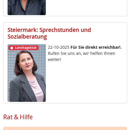
Steiermark: Sprechstunden und
Sozialberatung
22-10-2025
Für Sie di­rekt er­reich­bar!.
Landtagsklub
Ru­fen Sie uns an, wir hel­fen Ih­nen
wei­ter!
Rat & Hilfe