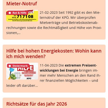
Mieter-Notruf
21-02-2023 Seit 1992 gibt es den Mie­
Rat & Hilfe
ter­no­t­ruf der KPÖ. Wir über­prü­fen
Miet­ver­trä­ge und Be­triebs­kos­ten­ab­
rech­nun­gen so­wie die Recht­mä­ß­ig­keit und Höhe von Pro­vi­
sio­nen,…
Hilfe bei hohen Energiekosten: Wohin kann
ich mich wenden?
11-04-2023 Die
ex­t­re­men Preis­ent­
Steiermark
wick­lun­gen bei En­er­gie
brin­gen im­
mer mehr Men­schen an den Rand ih­
rer fi­nan­zi­el­len Mög­lich­kei­ten – und
lei­der oft dar­über…
Richtsätze für das Jahr 2026