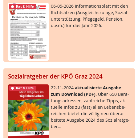
06-05-2026 In­for­ma­ti­ons­blatt mit den
Rat & Hilfe
Richt­sät­zen (Aus­g­leichs­zu­la­ge, So­zial­
un­ter­stüt­zung, Pf­le­ge­geld, Pen­si­on,
u.v.m.) für das Jahr 2026.
Sozialratgeber der KPÖ Graz 2024
22-11-2024
ak­tua­li­sier­te Aus­ga­be
Rat & Hilfe
zum Down­load (PDF).
Über 650 Be­ra­
tungsadres­sen, zahl­rei­che Tipps, ak­
tu­el­le In­fos zu (fast) al­len Le­bens­be­
rei­chen bie­tet die völ­lig neu über­ar­
bei­te­te Aus­ga­be 2024 des So­zial­rat­ge­
ber…