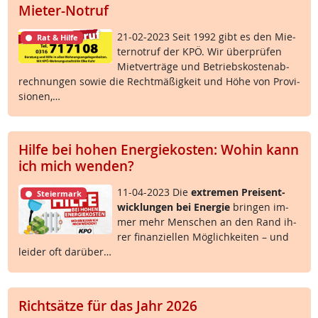
Mieter-Notruf
21-02-2023 Seit 1992 gibt es den Mie­
Rat & Hilfe
ter­no­t­ruf der KPÖ. Wir über­prü­fen
Miet­ver­trä­ge und Be­triebs­kos­ten­ab­
rech­nun­gen so­wie die Recht­mä­ß­ig­keit und Höhe von Pro­vi­
sio­nen,…
Hilfe bei hohen Energiekosten: Wohin kann
ich mich wenden?
11-04-2023 Die
ex­t­re­men Preis­ent­
Steiermark
wick­lun­gen bei En­er­gie
brin­gen im­
mer mehr Men­schen an den Rand ih­
rer fi­nan­zi­el­len Mög­lich­kei­ten – und
lei­der oft dar­über…
Richtsätze für das Jahr 2026