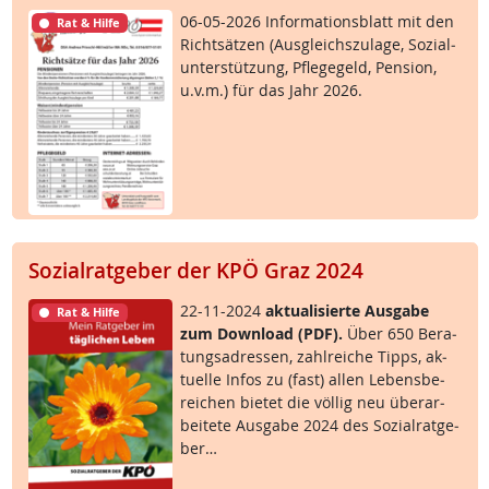
06-05-2026 In­for­ma­ti­ons­blatt mit den
Rat & Hilfe
Richt­sät­zen (Aus­g­leichs­zu­la­ge, So­zial­
un­ter­stüt­zung, Pf­le­ge­geld, Pen­si­on,
u.v.m.) für das Jahr 2026.
Sozialratgeber der KPÖ Graz 2024
22-11-2024
ak­tua­li­sier­te Aus­ga­be
Rat & Hilfe
zum Down­load (PDF).
Über 650 Be­ra­
tungsadres­sen, zahl­rei­che Tipps, ak­
tu­el­le In­fos zu (fast) al­len Le­bens­be­
rei­chen bie­tet die völ­lig neu über­ar­
bei­te­te Aus­ga­be 2024 des So­zial­rat­ge­
ber…