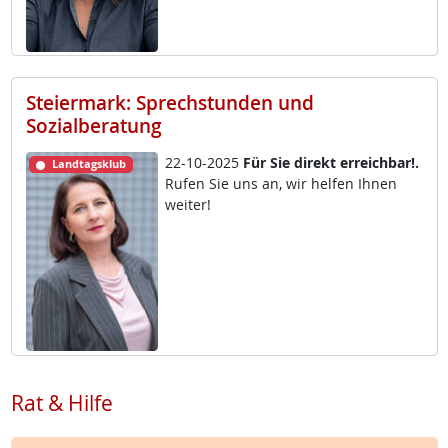
Steiermark: Sprechstunden und
Sozialberatung
22-10-2025
Für Sie di­rekt er­reich­bar!.
Landtagsklub
Ru­fen Sie uns an, wir hel­fen Ih­nen
wei­ter!
Rat & Hilfe