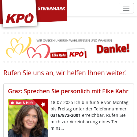
KPÖ Steiermark
Rufen Sie uns an, wir helfen Ihnen weiter!
Graz: Sprechen Sie persönlich mit Elke Kahr
18-07-2025 Ich bin für Sie von Mon­tag
Rat & Hilfe
bis Frei­tag un­ter der Te­le­fon­num­mer
0316/872-2001
er­reich­bar. Ru­fen Sie
mich zur Ve­r­ein­ba­rung ei­nes Ter­
mins…