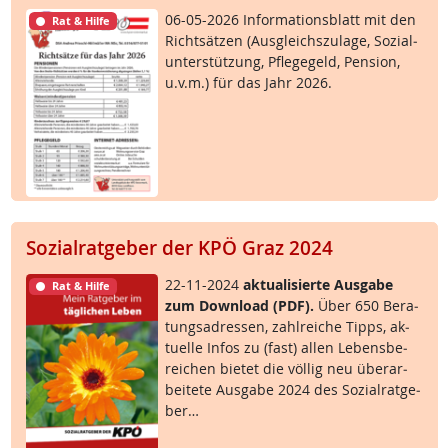
06-05-2026 In­for­ma­ti­ons­blatt mit den
Rat & Hilfe
Richt­sät­zen (Aus­g­leichs­zu­la­ge, So­zial­
un­ter­stüt­zung, Pf­le­ge­geld, Pen­si­on,
u.v.m.) für das Jahr 2026.
Sozialratgeber der KPÖ Graz 2024
22-11-2024
ak­tua­li­sier­te Aus­ga­be
Rat & Hilfe
zum Down­load (PDF).
Über 650 Be­ra­
tungsadres­sen, zahl­rei­che Tipps, ak­
tu­el­le In­fos zu (fast) al­len Le­bens­be­
rei­chen bie­tet die völ­lig neu über­ar­
bei­te­te Aus­ga­be 2024 des So­zial­rat­ge­
ber…