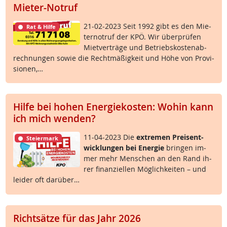
Mieter-Notruf
21-02-2023 Seit 1992 gibt es den Mie­
Rat & Hilfe
ter­no­t­ruf der KPÖ. Wir über­prü­fen
Miet­ver­trä­ge und Be­triebs­kos­ten­ab­
rech­nun­gen so­wie die Recht­mä­ß­ig­keit und Höhe von Pro­vi­
sio­nen,…
Hilfe bei hohen Energiekosten: Wohin kann
ich mich wenden?
11-04-2023 Die
ex­t­re­men Preis­ent­
Steiermark
wick­lun­gen bei En­er­gie
brin­gen im­
mer mehr Men­schen an den Rand ih­
rer fi­nan­zi­el­len Mög­lich­kei­ten – und
lei­der oft dar­über…
Richtsätze für das Jahr 2026