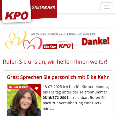
KPÖ Steiermark
Rufen Sie uns an, wir helfen Ihnen weiter!
Graz: Sprechen Sie persönlich mit Elke Kahr
18-07-2025 Ich bin für Sie von Mon­tag
Rat & Hilfe
bis Frei­tag un­ter der Te­le­fon­num­mer
0316/872-2001
er­reich­bar. Ru­fen Sie
mich zur Ve­r­ein­ba­rung ei­nes Ter­
mins…