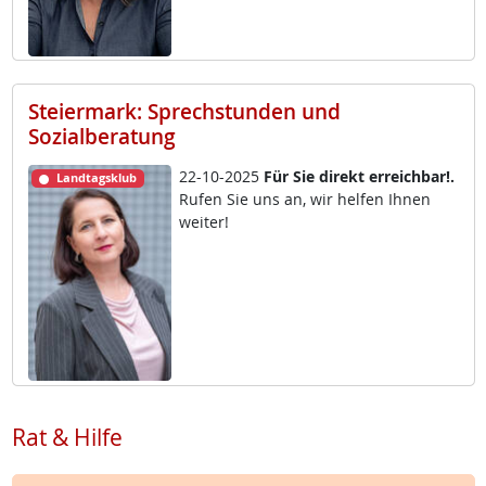
Steiermark: Sprechstunden und
Sozialberatung
22-10-2025
Für Sie di­rekt er­reich­bar!.
Landtagsklub
Ru­fen Sie uns an, wir hel­fen Ih­nen
wei­ter!
Rat & Hilfe