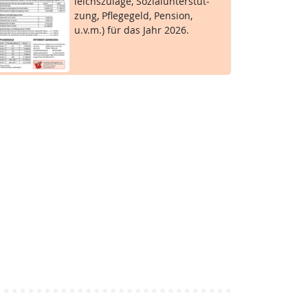
leichs­zu­la­ge, So­zial­un­ter­stüt­
zung, Pf­le­ge­geld, Pen­si­on,
u.v.m.) für das Jahr 2026.