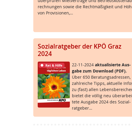
über­prü­fen Miet­ver­trä­ge und Be­triebs­kos­ten­ab
rech­nun­gen so­wie die Recht­mä­ß­ig­keit und Hö
von Pro­vi­sio­nen,…
Sozialratgeber der KPÖ Graz
2024
22-11-2024
ak­tua­li­sier­te Aus­
Rat & Hilfe
ga­be zum Down­load (PDF).
Über 650 Be­ra­tungsadres­sen,
zahl­rei­che Tipps, ak­tu­el­le In­fo
zu (fast) al­len Le­bens­be­rei­ch
bie­tet die völ­lig neu über­ar­bei
te­te Aus­ga­be 2024 des So­zial­
rat­ge­ber…