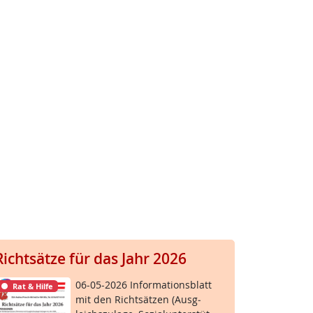
Richtsätze für das Jahr 2026
06-05-2026 In­for­ma­ti­ons­blatt
Rat & Hilfe
mit den Richt­sät­zen (Aus­g­