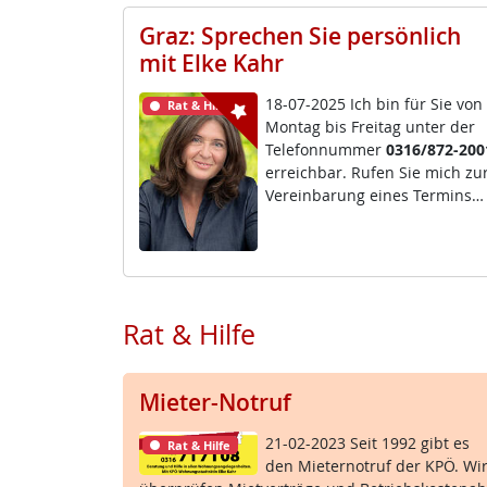
Graz: Sprechen Sie persönlich
mit Elke Kahr
18-07-2025 Ich bin für Sie von
Rat & Hilfe
Mon­tag bis Frei­tag un­ter der
Te­le­fon­num­mer
0316/872-200
er­reich­bar. Ru­fen Sie mich zu
Ve­r­ein­ba­rung ei­nes Ter­mins…
Rat & Hilfe
Mieter-Notruf
21-02-2023 Seit 1992 gibt es
Rat & Hilfe
den Mie­ter­no­t­ruf der KPÖ. Wi