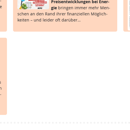
­
Preis­ent­wick­lun­gen bei En­er­
he
gie
brin­gen im­mer mehr Men­
schen an den Rand ih­rer fi­nan­zi­el­len Mög­lich­
kei­ten – und lei­der oft dar­über…
s
en
­