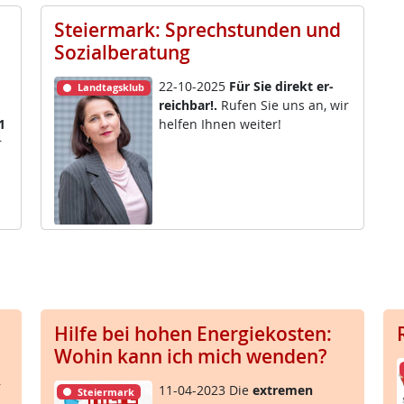
Steiermark: Sprechstunden und
Sozialberatung
22-10-2025
Für Sie di­rekt er­
Landtagsklub
reich­bar!.
Ru­fen Sie uns an, wir
1
hel­fen Ih­nen wei­ter!
r
Hilfe bei hohen Energiekosten:
Wohin kann ich mich wenden?
r
11-04-2023 Die
ex­t­re­men
Steiermark