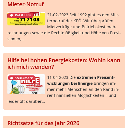
Mieter-Notruf
21-02-2023 Seit 1992 gibt es den Mie­
Rat & Hilfe
ter­no­t­ruf der KPÖ. Wir über­prü­fen
Miet­ver­trä­ge und Be­triebs­kos­ten­ab­
rech­nun­gen so­wie die Recht­mä­ß­ig­keit und Höhe von Pro­vi­
sio­nen,…
Hilfe bei hohen Energiekosten: Wohin kann
ich mich wenden?
11-04-2023 Die
ex­t­re­men Preis­ent­
Steiermark
wick­lun­gen bei En­er­gie
brin­gen im­
mer mehr Men­schen an den Rand ih­
rer fi­nan­zi­el­len Mög­lich­kei­ten – und
lei­der oft dar­über…
Richtsätze für das Jahr 2026