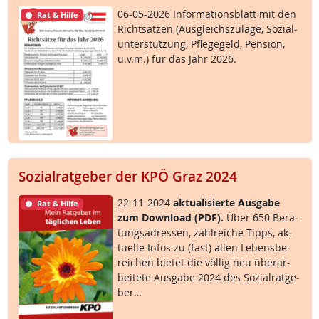
06-05-2026 In­for­ma­ti­ons­blatt mit den
Rat & Hilfe
Richt­sät­zen (Aus­g­leichs­zu­la­ge, So­zial­
un­ter­stüt­zung, Pf­le­ge­geld, Pen­si­on,
u.v.m.) für das Jahr 2026.
Sozialratgeber der KPÖ Graz 2024
22-11-2024
ak­tua­li­sier­te Aus­ga­be
Rat & Hilfe
zum Down­load (PDF).
Über 650 Be­ra­
tungsadres­sen, zahl­rei­che Tipps, ak­
tu­el­le In­fos zu (fast) al­len Le­bens­be­
rei­chen bie­tet die völ­lig neu über­ar­
bei­te­te Aus­ga­be 2024 des So­zial­rat­ge­
ber…