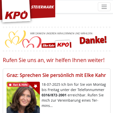
KPÖ Steiermark
Rufen Sie uns an, wir helfen Ihnen weiter!
Graz: Sprechen Sie persönlich mit Elke Kahr
18-07-2025 Ich bin für Sie von Mon­tag
Rat & Hilfe
bis Frei­tag un­ter der Te­le­fon­num­mer
0316/872-2001
er­reich­bar. Ru­fen Sie
mich zur Ve­r­ein­ba­rung ei­nes Ter­
mins…