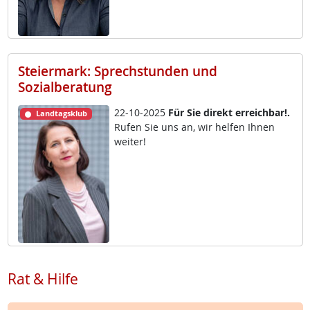
Steiermark: Sprechstunden und
Sozialberatung
22-10-2025
Für Sie di­rekt er­reich­bar!.
Landtagsklub
Ru­fen Sie uns an, wir hel­fen Ih­nen
wei­ter!
Rat & Hilfe