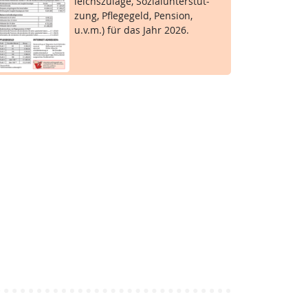
leichs­zu­la­ge, So­zial­un­ter­stüt­
zung, Pf­le­ge­geld, Pen­si­on,
u.v.m.) für das Jahr 2026.