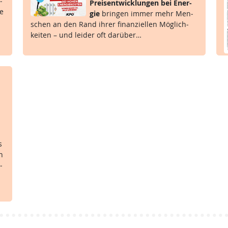
­
Preis­ent­wick­lun­gen bei En­er­
he
gie
brin­gen im­mer mehr Men­
schen an den Rand ih­rer fi­nan­zi­el­len Mög­lich­
kei­ten – und lei­der oft dar­über…
s
en
­