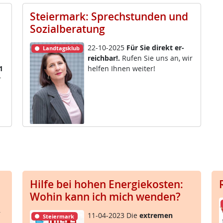
Steiermark: Sprechstunden und
Sozialberatung
22-10-2025
Für Sie di­rekt er­
Landtagsklub
reich­bar!.
Ru­fen Sie uns an, wir
1
hel­fen Ih­nen wei­ter!
r
Hilfe bei hohen Energiekosten:
Wohin kann ich mich wenden?
r
11-04-2023 Die
ex­t­re­men
Steiermark