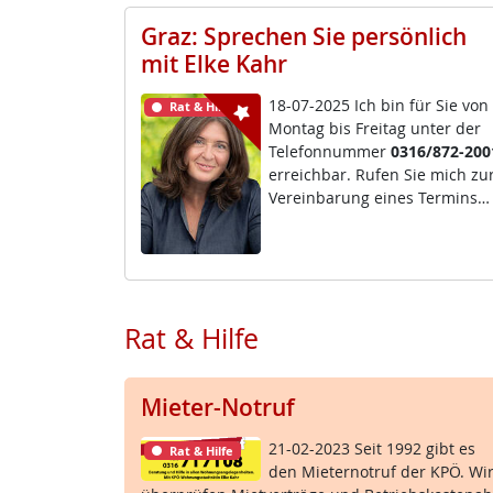
Graz: Sprechen Sie persönlich
mit Elke Kahr
18-07-2025 Ich bin für Sie von
Rat & Hilfe
Mon­tag bis Frei­tag un­ter der
Te­le­fon­num­mer
0316/872-200
er­reich­bar. Ru­fen Sie mich zu
Ve­r­ein­ba­rung ei­nes Ter­mins…
Rat & Hilfe
Mieter-Notruf
21-02-2023 Seit 1992 gibt es
Rat & Hilfe
den Mie­ter­no­t­ruf der KPÖ. Wi