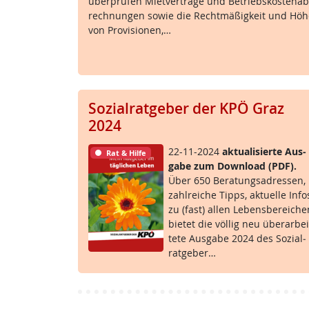
über­prü­fen Miet­ver­trä­ge und Be­triebs­kos­ten­ab
rech­nun­gen so­wie die Recht­mä­ß­ig­keit und Hö
von Pro­vi­sio­nen,…
Sozialratgeber der KPÖ Graz
2024
22-11-2024
ak­tua­li­sier­te Aus­
Rat & Hilfe
ga­be zum Down­load (PDF).
Über 650 Be­ra­tungsadres­sen,
zahl­rei­che Tipps, ak­tu­el­le In­fo
zu (fast) al­len Le­bens­be­rei­ch
bie­tet die völ­lig neu über­ar­bei
te­te Aus­ga­be 2024 des So­zial­
rat­ge­ber…