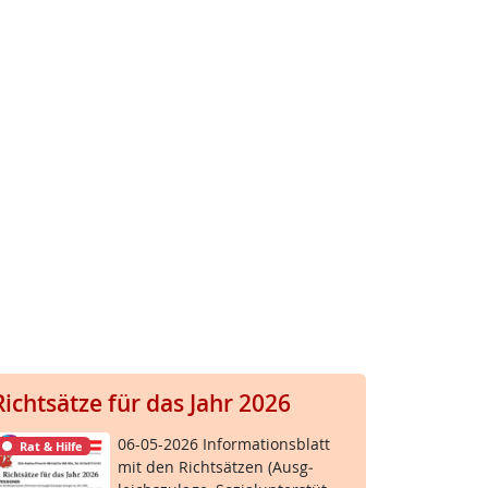
Richtsätze für das Jahr 2026
06-05-2026 In­for­ma­ti­ons­blatt
Rat & Hilfe
mit den Richt­sät­zen (Aus­g­